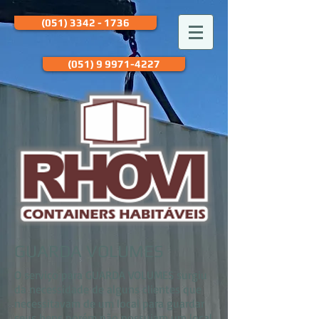
(051) 3342 - 1736
(051) 9 9971-4227
GUARDA VOLUMES
O serviço para GUARDA VOLUMES surgiu
da necessidade de alguns clientes que
necessitavam de um local para guardar
seus bens porém não possuiam um local