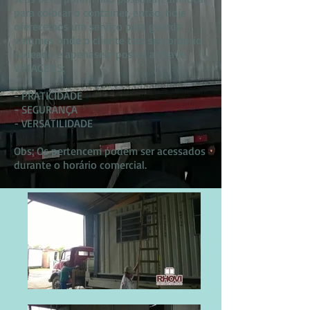
para colocar o container, então, hoje
oferecemos um serviço para guarda
volumes onde o cliente traz seu próprio
cadeado e apenasele possui a chave.
VATAGENS:
- PRATICIDADE
- SEGURANÇA
- VERSATILIDADE
Obs: Os pertencem podem ser acessados
durante o horário comercial.