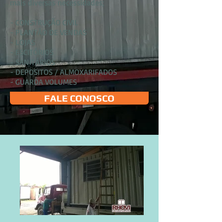
mais diversas necessidades;
- CONSTRUÇÃO CIVIL
- PLANTÃO DE VENDAS
- LOJAS
- ESCITÓRIOS
- SANITÁRIOS
- DEPOSITOS / ALMOXARIFADOS
- GUARDA VOLUMES
FALE CONOSCO